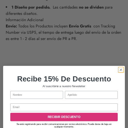
1 Diseño por pedido.
Las cantidades
no se dividen
para
diferentes diseños.
Información Adicional
Envío:
Todos los Productos incluyen
Envío Gratis
con Tracking
Number via USPS, el tiempo de entrega luego del envío de la orden
es entre 1 - 2 días al ser envío de PR a PR.
Recibe 15% De Descuento
Al suscribirte a nuestro Newsletter
Nombre
Apellido
Email
RECIBIR DESCUENTO
Se está registrando para recibir comunicaciones por correo electrónico. Puede darse de baja en
cualquier momento.