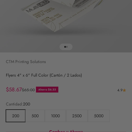
Ir al artículo 1
Ir al artículo 2
CTM Printing Solutions
Flyers 4" x 6" Full Color (Cartón / 2 Lados)
Precio de oferta
$58.67
Precio normal
$65.00
Ahorra $6.33
4.9
Cantidad:
200
200
500
1000
2500
5000
Combea y Ahorra