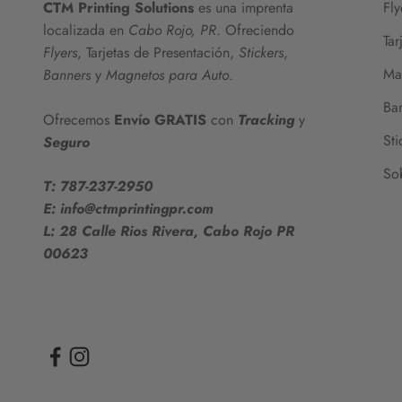
CTM Printing Solutions
es una imprenta
Fly
localizada en
Cabo Rojo, PR
. Ofreciendo
Tar
Flyers
, Tarjetas de Presentación,
Stickers
,
Ma
Banners
y
Magnetos para Auto
.
Ba
Ofrecemos
Envío GRATIS
con
Tracking
y
Sti
Seguro
So
T: 787-237-2950
E: info@ctmprintingpr.com
L: 28 Calle Rios Rivera, Cabo Rojo PR
00623