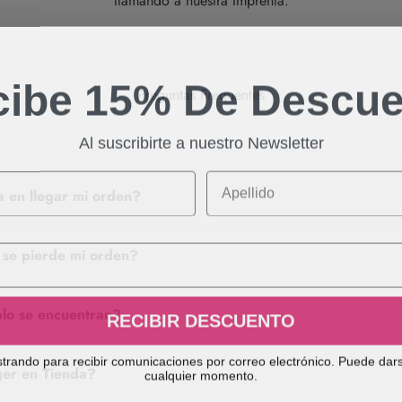
llamando a nuestra Imprenta.
cibe 15% De Descue
Preguntas Frequentes
Al suscribirte a nuestro Newsletter
Apellido
 en llegar mi orden?
 se pierde mi orden?
lo se encuentran?
RECIBIR DESCUENTO
strando para recibir comunicaciones por correo electrónico. Puede dar
cualquier momento.
er en Tienda?