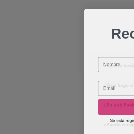
Re
Nombre
¿Cuánto tarda
Email
¿Qué hago si
¿En qué Pueb
Se está regi
¿Puedo recog