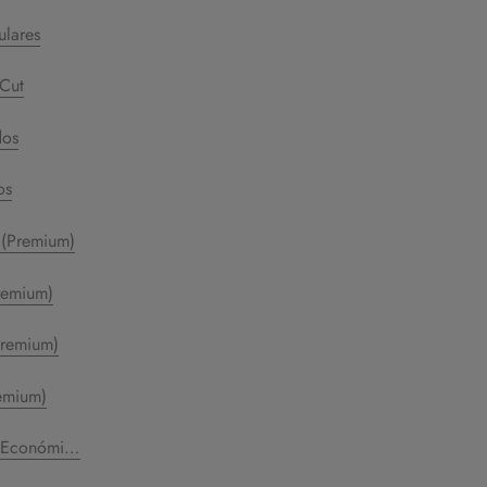
ulares
 Cut
dos
os
 (Premium)
remium)
Premium)
emium)
 (Económicos)