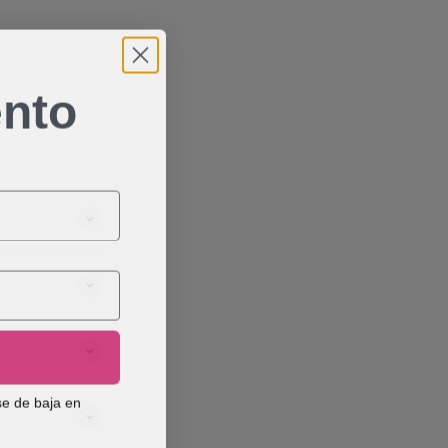
nto
se de baja en