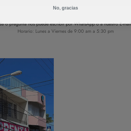
No, gracias
uda o pregunta nos puede escribir por WhatsApp o a nuestro E-mai
Horario: Lunes a Viernes de 9:00 am a 5:30 pm