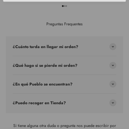
Ir al artículo 1
Ir al artículo 2
Ir al artículo 3
Preguntas Frequentes
¿Cuánto tarda en llegar mi orden?
¿Qué hago si se pierde mi orden?
¿En qué Pueblo se encuentran?
¿Puedo recoger en Tienda?
Si tiene alguna otra duda o pregunta nos puede escribir por