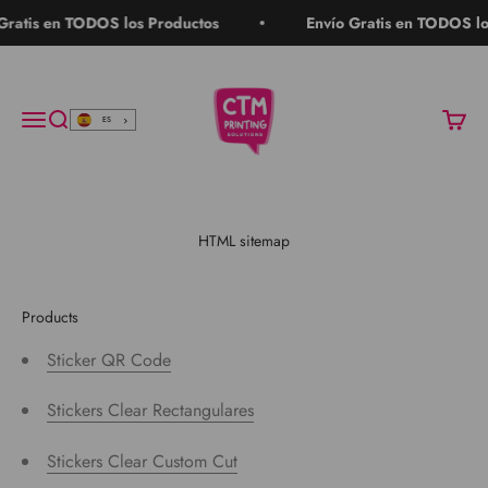
Ir al contenido
atis en TODOS los Productos
Envío Gratis en TODOS los 
CTM Printing Solutions
Menú
Buscar
Carrito
ES
HTML sitemap
Products
Sticker QR Code
Stickers Clear Rectangulares
Stickers Clear Custom Cut